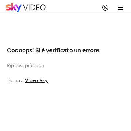
Ooooops! Si è verificato un errore
Riprova più tardi
Torna a
Video Sky