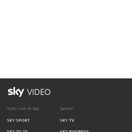
VIDEO
Tutti i siti di Sky:
Servizi:
SKY SPORT
SKY TV
SKY TG 24
SKY BUSINESS