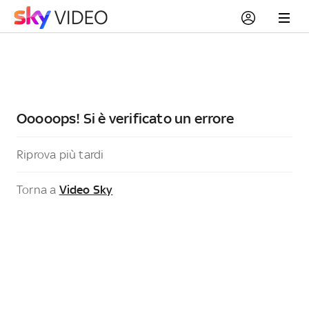
Ooooops! Si è verificato un errore
Riprova più tardi
Torna a
Video Sky