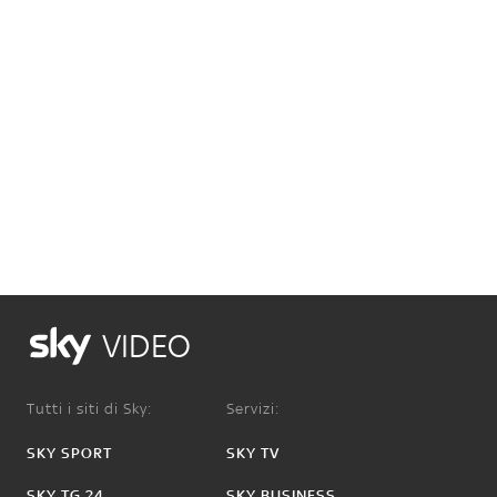
VIDEO
Tutti i siti di Sky:
Servizi:
SKY SPORT
SKY TV
SKY TG 24
SKY BUSINESS