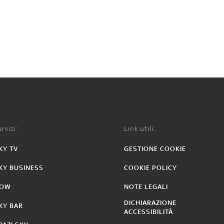
rvizi:
Link utili:
KY TV
GESTIONE COOKIE
KY BUSINESS
COOKIE POLICY
OW
NOTE LEGALI
DICHIARAZIONE
KY BAR
ACCESSIBILITÀ