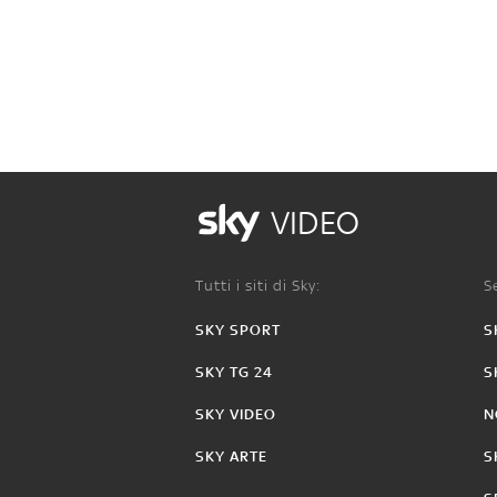
VIDEO
Tutti i siti di Sky:
Se
SKY SPORT
S
SKY TG 24
S
SKY VIDEO
N
SKY ARTE
S