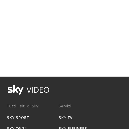
VIDEO
Tutti i siti di Sky:
Servizi:
SKY SPORT
SKY TV
SKY TG 24
SKY BUSINESS