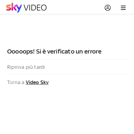
Ooooops! Si è verificato un errore
Riprova più tardi
Torna a
Video Sky