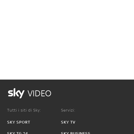
VIDEO
Tutti i siti di Sky:
Servizi:
SKY SPORT
SKY TV
SKY TG 24
SKY BUSINESS