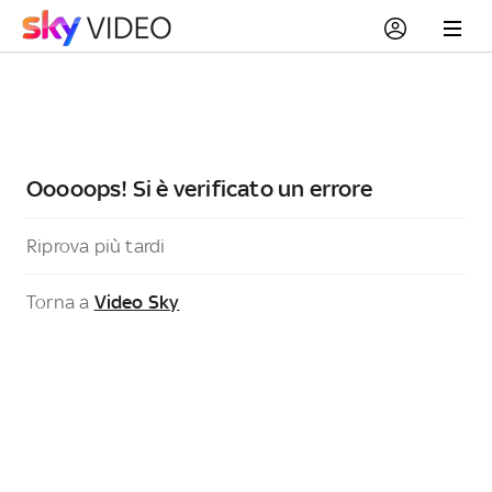
Ooooops! Si è verificato un errore
Riprova più tardi
Torna a
Video Sky