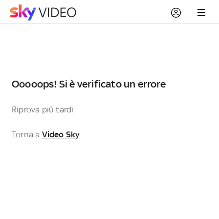
Ooooops! Si è verificato un errore
Riprova più tardi
Torna a
Video Sky