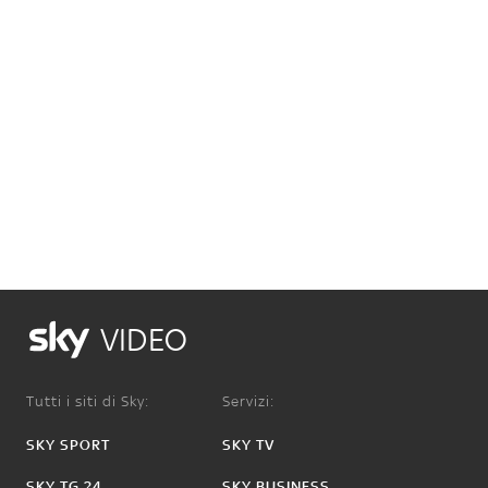
VIDEO
Tutti i siti di Sky:
Servizi:
SKY SPORT
SKY TV
SKY TG 24
SKY BUSINESS