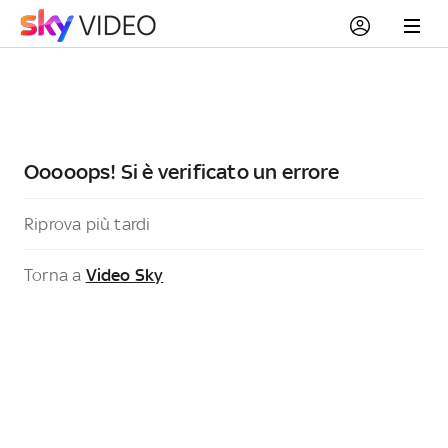
Ooooops! Si è verificato un errore
Riprova più tardi
Torna a
Video Sky