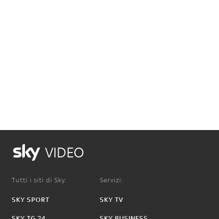
VIDEO
Tutti i siti di Sky:
Servizi:
SKY SPORT
SKY TV
SKY TG 24
SKY BUSINESS