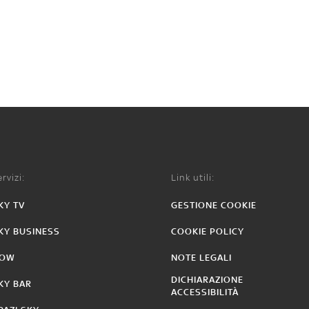
rvizi:
Link utili:
KY TV
GESTIONE COOKIE
KY BUSINESS
COOKIE POLICY
OW
NOTE LEGALI
DICHIARAZIONE
KY BAR
ACCESSIBILITÀ