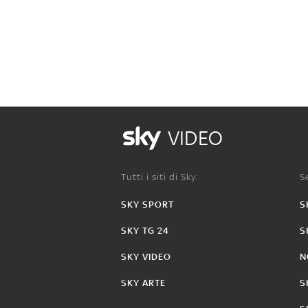
VIDEO
Tutti i siti di Sky:
Se
SKY SPORT
S
SKY TG 24
S
SKY VIDEO
N
SKY ARTE
S