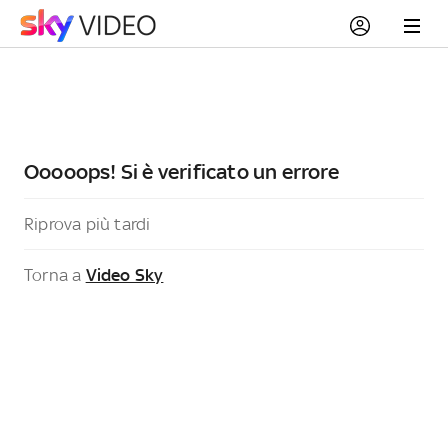
Ooooops! Si è verificato un errore
Riprova più tardi
Torna a
Video Sky