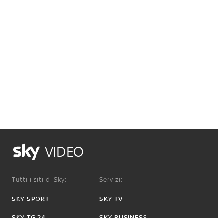
VIDEO
Tutti i siti di Sky:
Servizi:
SKY SPORT
SKY TV
SKY TG 24
SKY BUSINESS