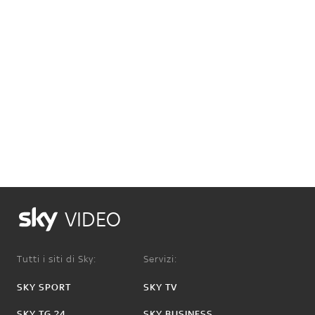
VIDEO
Tutti i siti di Sky:
Servizi:
SKY SPORT
SKY TV
SKY TG 24
SKY BUSINESS