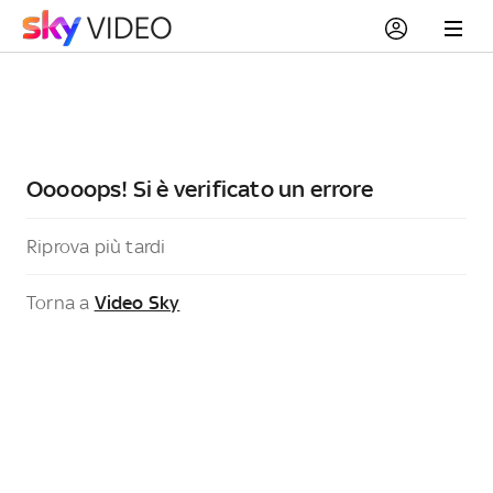
Ooooops! Si è verificato un errore
Riprova più tardi
Torna a
Video Sky