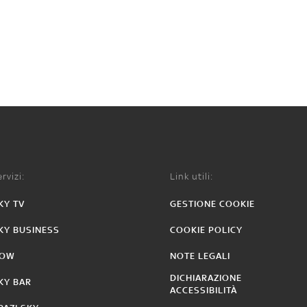
rvizi:
Link utili:
KY TV
GESTIONE COOKIE
KY BUSINESS
COOKIE POLICY
OW
NOTE LEGALI
DICHIARAZIONE
KY BAR
ACCESSIBILITÀ