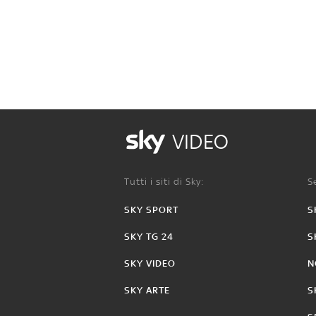
VIDEO
Tutti i siti di Sky:
Se
SKY SPORT
S
SKY TG 24
S
SKY VIDEO
N
SKY ARTE
S