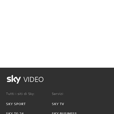
VIDEO
Tutti i siti di Sky:
Servizi:
SKY SPORT
SKY TV
SKY TG 24
SKY BUSINESS