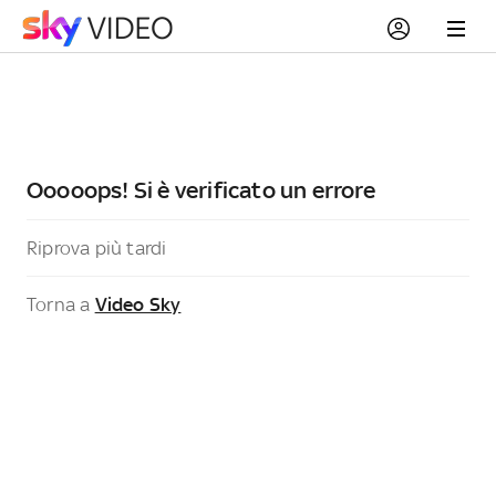
Ooooops! Si è verificato un errore
Riprova più tardi
Torna a
Video Sky