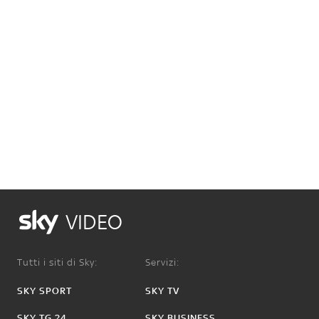
VIDEO
Tutti i siti di Sky:
Servizi:
SKY SPORT
SKY TV
SKY TG 24
SKY BUSINESS