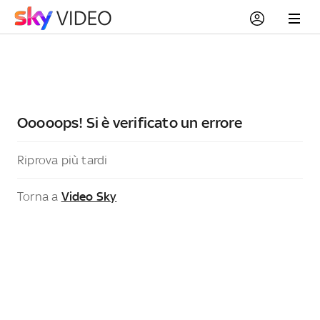
Ooooops! Si è verificato un errore
Riprova più tardi
Torna a
Video Sky