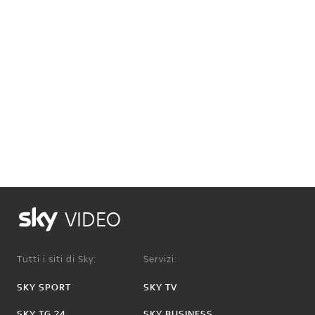
VIDEO
Tutti i siti di Sky:
Servizi:
SKY SPORT
SKY TV
SKY TG 24
SKY BUSINESS