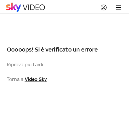
Ooooops! Si è verificato un errore
Riprova più tardi
Torna a
Video Sky