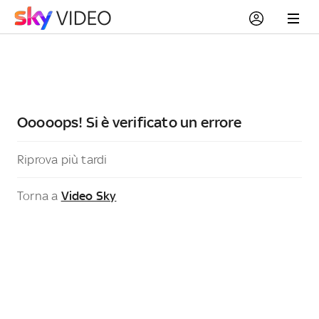
Ooooops! Si è verificato un errore
Riprova più tardi
Torna a
Video Sky