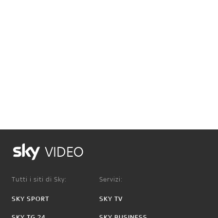
VIDEO
Tutti i siti di Sky:
Servizi:
SKY SPORT
SKY TV
SKY TG 24
SKY BUSINESS