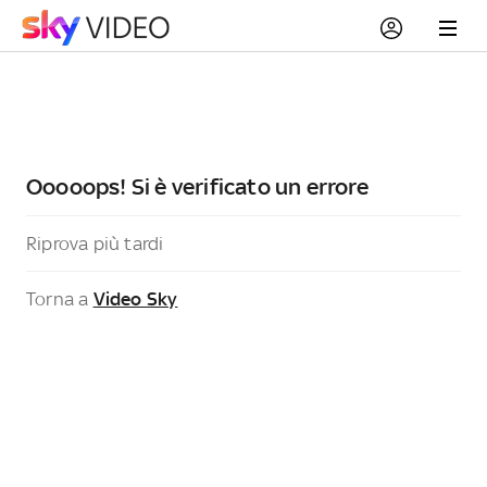
Ooooops! Si è verificato un errore
Riprova più tardi
Torna a
Video Sky