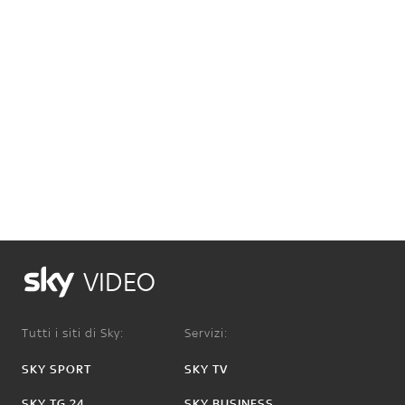
VIDEO
Tutti i siti di Sky:
Servizi:
SKY SPORT
SKY TV
SKY TG 24
SKY BUSINESS