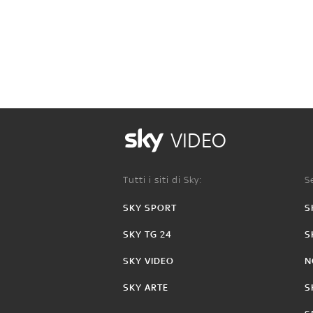
VIDEO
Tutti i siti di Sky:
Se
SKY SPORT
S
SKY TG 24
S
SKY VIDEO
N
SKY ARTE
S