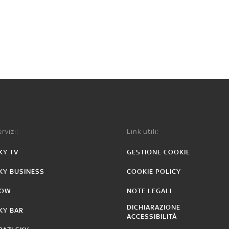
rvizi:
Link utili:
KY TV
GESTIONE COOKIE
KY BUSINESS
COOKIE POLICY
OW
NOTE LEGALI
DICHIARAZIONE
KY BAR
ACCESSIBILITÀ