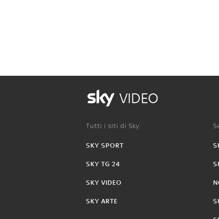
VIDEO
Tutti i siti di Sky:
Se
SKY SPORT
S
SKY TG 24
S
SKY VIDEO
N
SKY ARTE
S