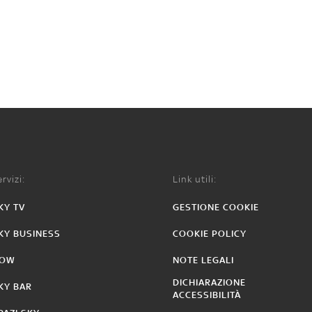
rvizi:
Link utili:
KY TV
GESTIONE COOKIE
KY BUSINESS
COOKIE POLICY
OW
NOTE LEGALI
DICHIARAZIONE
KY BAR
ACCESSIBILITÀ