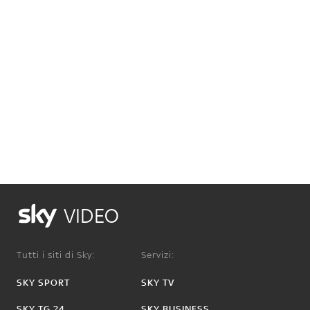
VIDEO
Tutti i siti di Sky:
Servizi:
SKY SPORT
SKY TV
SKY TG 24
SKY BUSINESS