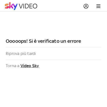
Ooooops! Si è verificato un errore
Riprova più tardi
Torna a
Video Sky