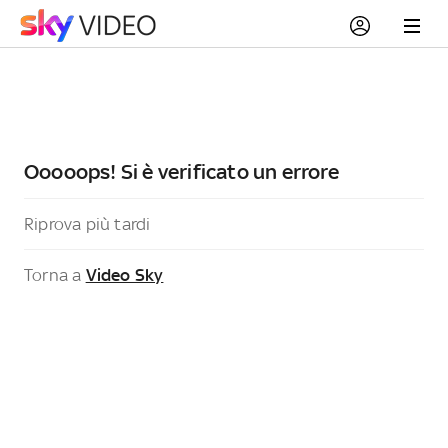
Ooooops! Si è verificato un errore
Riprova più tardi
Torna a
Video Sky