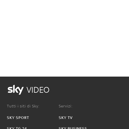
VIDEO
Tutti i siti di Sky:
Servizi:
SKY SPORT
SKY TV
SKY TG 24
SKY BUSINESS