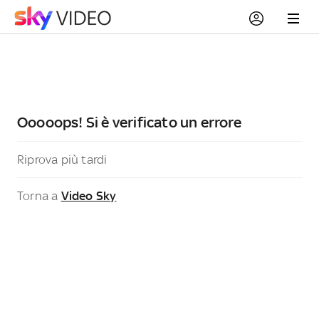
Ooooops! Si è verificato un errore
Riprova più tardi
Torna a
Video Sky