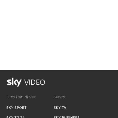
VIDEO
Tutti i siti di Sky:
Servizi:
SKY SPORT
SKY TV
SKY TG 24
SKY BUSINESS