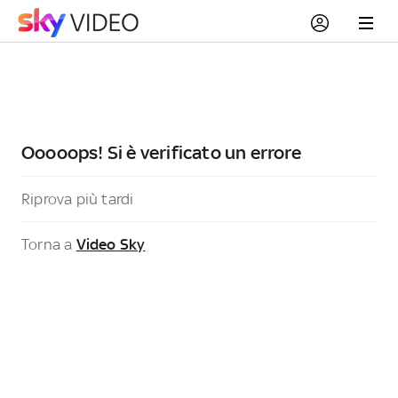
Ooooops! Si è verificato un errore
Riprova più tardi
Torna a
Video Sky