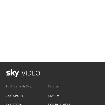
VIDEO
Tutti i siti di Sky:
Servizi:
SKY SPORT
SKY TV
SKY TG 24
SKY BUSINESS