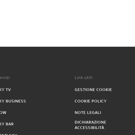
rvizi:
Link utili:
KY TV
GESTIONE COOKIE
KY BUSINESS
COOKIE POLICY
OW
NOTE LEGALI
DICHIARAZIONE
KY BAR
ACCESSIBILITÀ