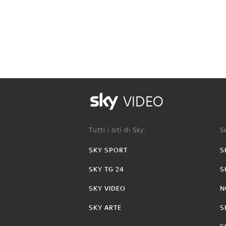
VIDEO
Tutti i siti di Sky:
Se
SKY SPORT
S
SKY TG 24
S
SKY VIDEO
N
SKY ARTE
S