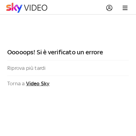
Ooooops! Si è verificato un errore
Riprova più tardi
Torna a
Video Sky