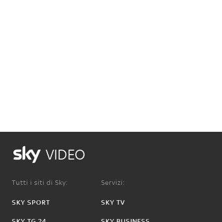
VIDEO
Tutti i siti di Sky:
Servizi:
SKY SPORT
SKY TV
SKY TG 24
SKY BUSINESS