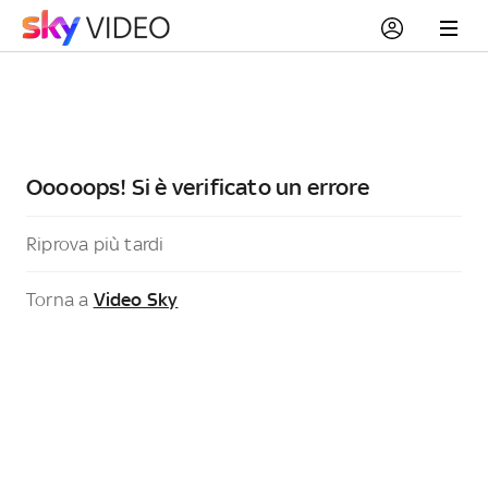
Ooooops! Si è verificato un errore
Riprova più tardi
Torna a
Video Sky