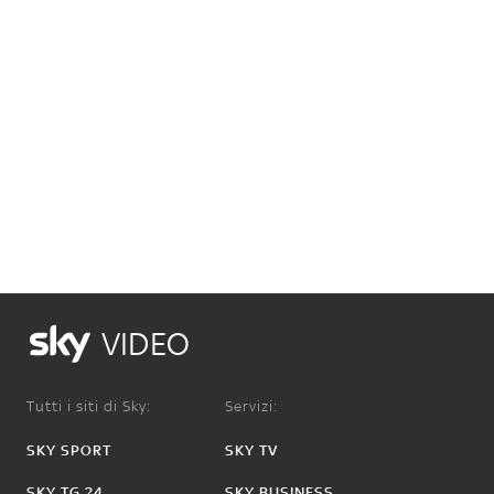
VIDEO
Tutti i siti di Sky:
Servizi:
SKY SPORT
SKY TV
SKY TG 24
SKY BUSINESS