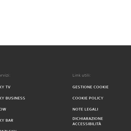
rvizi:
Link utili:
KY TV
GESTIONE COOKIE
KY BUSINESS
COOKIE POLICY
OW
NOTE LEGALI
DICHIARAZIONE
KY BAR
ACCESSIBILITÀ