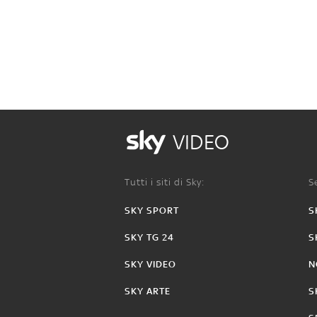
VIDEO
Tutti i siti di Sky:
Se
SKY SPORT
S
SKY TG 24
S
SKY VIDEO
N
SKY ARTE
S