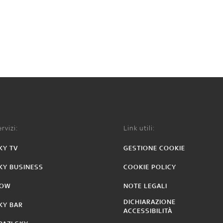
rvizi:
Link utili:
KY TV
GESTIONE COOKIE
KY BUSINESS
COOKIE POLICY
OW
NOTE LEGALI
DICHIARAZIONE
KY BAR
ACCESSIBILITÀ