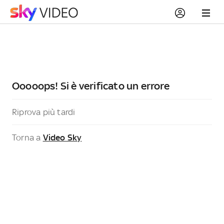
Ooooops! Si è verificato un errore
Riprova più tardi
Torna a
Video Sky