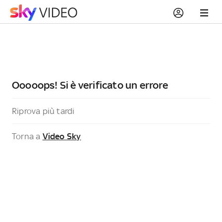
Ooooops! Si è verificato un errore
Riprova più tardi
Torna a
Video Sky