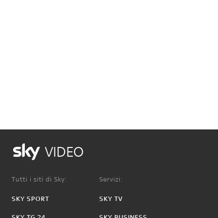
VIDEO
Tutti i siti di Sky:
Servizi:
SKY SPORT
SKY TV
SKY TG 24
SKY BUSINESS