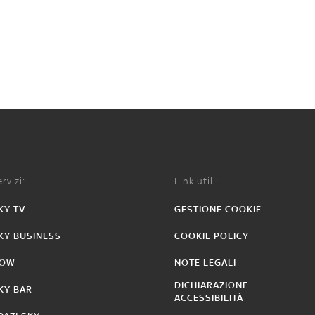
rvizi:
Link utili:
KY TV
GESTIONE COOKIE
KY BUSINESS
COOKIE POLICY
OW
NOTE LEGALI
DICHIARAZIONE
KY BAR
ACCESSIBILITÀ