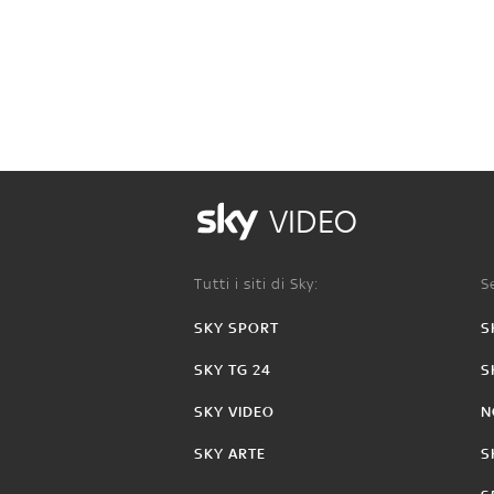
VIDEO
Tutti i siti di Sky:
Se
SKY SPORT
S
SKY TG 24
S
SKY VIDEO
N
SKY ARTE
S