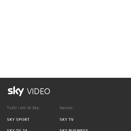
VIDEO
Tutti i siti di Sky:
Servizi:
SKY SPORT
SKY TV
SKY TG 24
SKY BUSINESS