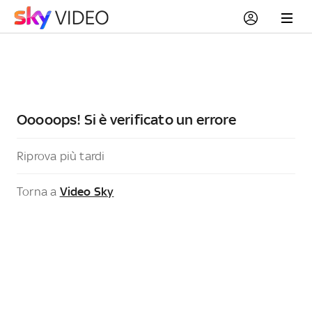
Ooooops! Si è verificato un errore
Riprova più tardi
Torna a
Video Sky