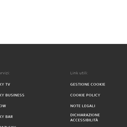
rvizi:
Link utili:
KY TV
GESTIONE COOKIE
KY BUSINESS
COOKIE POLICY
OW
NOTE LEGALI
DICHIARAZIONE
KY BAR
ACCESSIBILITÀ