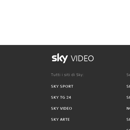
VIDEO
Tutti i siti di Sky:
Se
SKY SPORT
S
SKY TG 24
S
SKY VIDEO
N
SKY ARTE
S