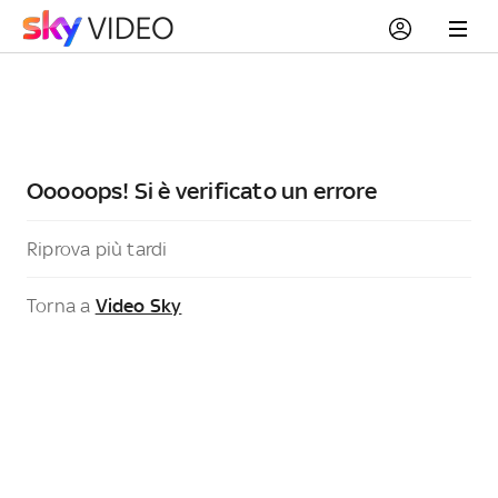
Ooooops! Si è verificato un errore
Riprova più tardi
Torna a
Video Sky