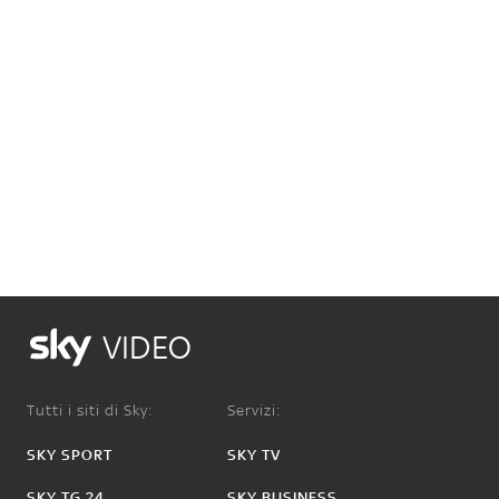
VIDEO
Tutti i siti di Sky:
Servizi:
SKY SPORT
SKY TV
SKY TG 24
SKY BUSINESS