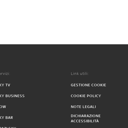
rvizi:
Link utili:
KY TV
GESTIONE COOKIE
KY BUSINESS
COOKIE POLICY
OW
NOTE LEGALI
DICHIARAZIONE
KY BAR
ACCESSIBILITÀ