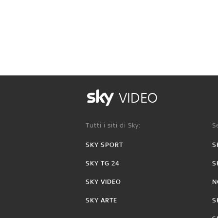
VIDEO
Tutti i siti di Sky:
Se
SKY SPORT
S
SKY TG 24
S
SKY VIDEO
N
SKY ARTE
S