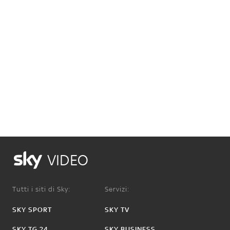
VIDEO
Tutti i siti di Sky:
Servizi:
SKY SPORT
SKY TV
SKY TG 24
SKY BUSINESS