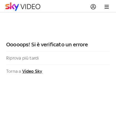
Ooooops! Si è verificato un errore
Riprova più tardi
Torna a
Video Sky