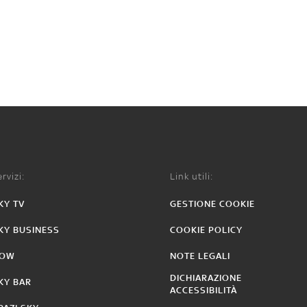
rvizi:
Link utili:
KY TV
GESTIONE COOKIE
KY BUSINESS
COOKIE POLICY
OW
NOTE LEGALI
DICHIARAZIONE
KY BAR
ACCESSIBILITÀ