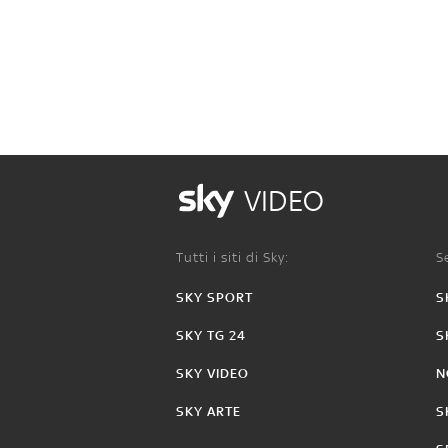
VIDEO
Tutti i siti di Sky:
Se
SKY SPORT
S
SKY TG 24
S
SKY VIDEO
N
SKY ARTE
S