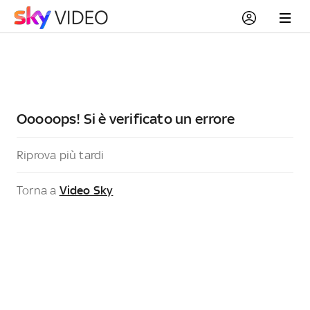
Ooooops! Si è verificato un errore
Riprova più tardi
Torna a
Video Sky