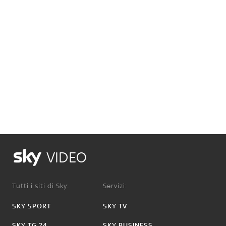
VIDEO
Tutti i siti di Sky:
Servizi:
SKY SPORT
SKY TV
SKY TG 24
SKY BUSINESS