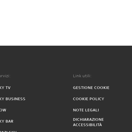
rvizi:
Link utili:
KY TV
GESTIONE COOKIE
KY BUSINESS
COOKIE POLICY
OW
NOTE LEGALI
DICHIARAZIONE
KY BAR
ACCESSIBILITÀ