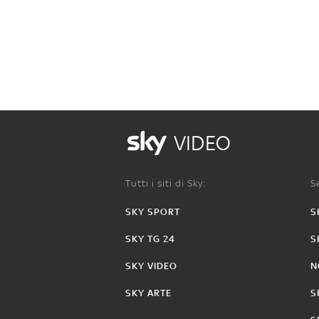
VIDEO
Tutti i siti di Sky:
Se
SKY SPORT
S
SKY TG 24
S
SKY VIDEO
N
SKY ARTE
S