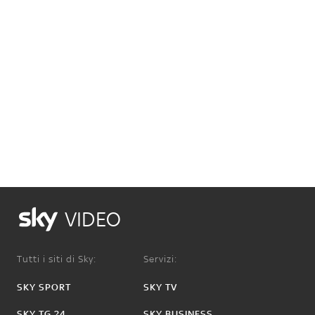
VIDEO
Tutti i siti di Sky:
Servizi:
SKY SPORT
SKY TV
SKY TG 24
SKY BUSINESS