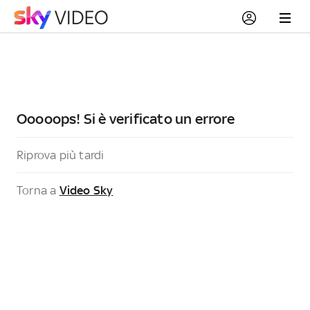
Ooooops! Si è verificato un errore
Riprova più tardi
Torna a
Video Sky