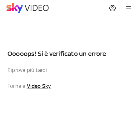
Ooooops! Si è verificato un errore
Riprova più tardi
Torna a
Video Sky