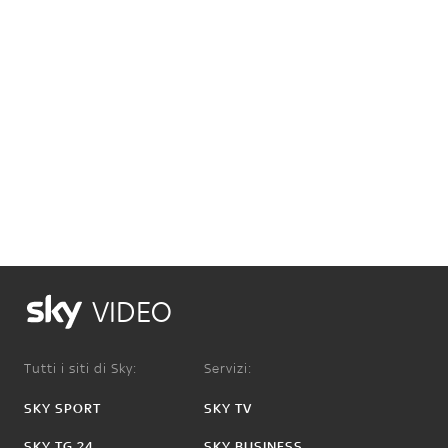
VIDEO
Tutti i siti di Sky:
Servizi:
SKY SPORT
SKY TV
SKY TG 24
SKY BUSINESS