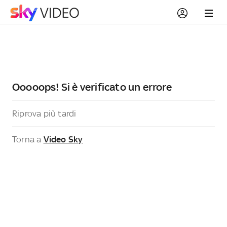
Ooooops! Si è verificato un errore
Riprova più tardi
Torna a
Video Sky