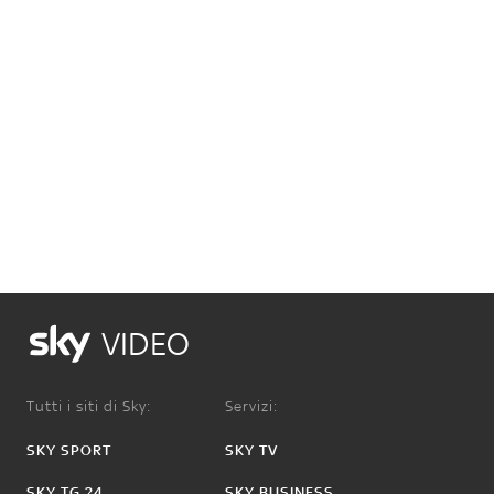
VIDEO
Tutti i siti di Sky:
Servizi:
SKY SPORT
SKY TV
SKY TG 24
SKY BUSINESS