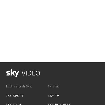
VIDEO
Tutti i siti di Sky:
Servizi:
SKY SPORT
SKY TV
SKY TG 24
SKY BUSINESS