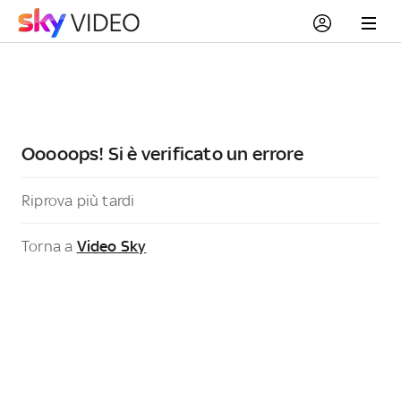
Ooooops! Si è verificato un errore
Riprova più tardi
Torna a
Video Sky