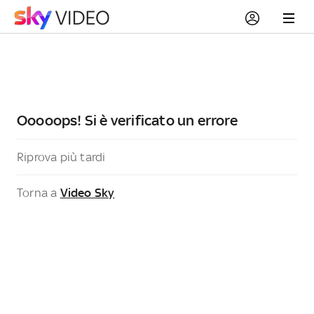
Ooooops! Si è verificato un errore
Riprova più tardi
Torna a
Video Sky