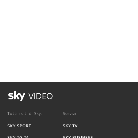
VIDEO
Tutti i siti di Sky:
Servizi:
SKY SPORT
SKY TV
SKY TG 24
SKY BUSINESS