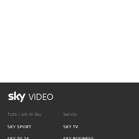
VIDEO
Tutti i siti di Sky:
Servizi:
SKY SPORT
SKY TV
SKY TG 24
SKY BUSINESS