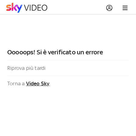
Ooooops! Si è verificato un errore
Riprova più tardi
Torna a
Video Sky