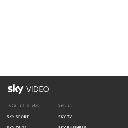
VIDEO
Tutti i siti di Sky:
Servizi:
SKY SPORT
SKY TV
SKY TG 24
SKY BUSINESS