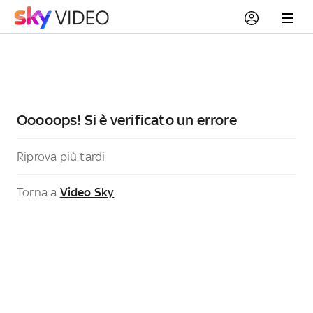
Ooooops! Si è verificato un errore
Riprova più tardi
Torna a
Video Sky