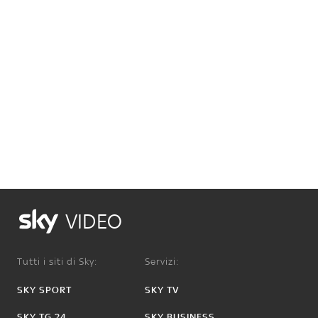
VIDEO
Tutti i siti di Sky:
Servizi:
SKY SPORT
SKY TV
SKY TG 24
SKY BUSINESS