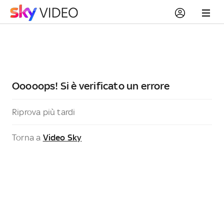
Ooooops! Si è verificato un errore
Riprova più tardi
Torna a
Video Sky