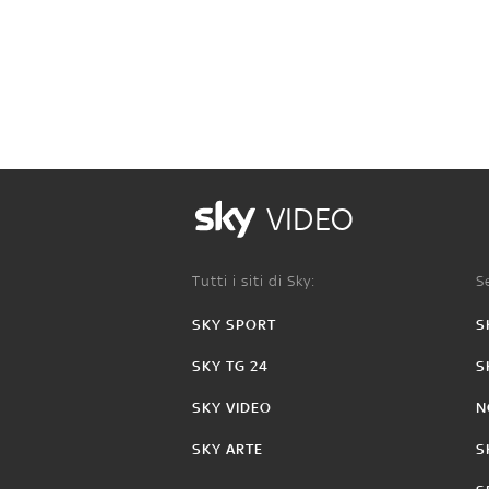
VIDEO
Tutti i siti di Sky:
Se
SKY SPORT
S
SKY TG 24
S
SKY VIDEO
N
SKY ARTE
S