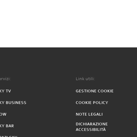
rvizi:
Link utili:
KY TV
GESTIONE COOKIE
KY BUSINESS
COOKIE POLICY
OW
NOTE LEGALI
DICHIARAZIONE
KY BAR
ACCESSIBILITÀ