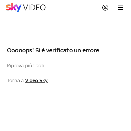
Ooooops! Si è verificato un errore
Riprova più tardi
Torna a
Video Sky