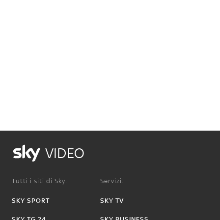
VIDEO
Tutti i siti di Sky:
Servizi:
SKY SPORT
SKY TV
SKY TG 24
SKY BUSINESS