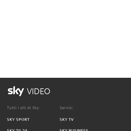
VIDEO
Tutti i siti di Sky:
Servizi:
SKY SPORT
SKY TV
SKY TG 24
SKY BUSINESS