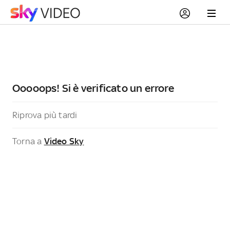
Ooooops! Si è verificato un errore
Riprova più tardi
Torna a
Video Sky