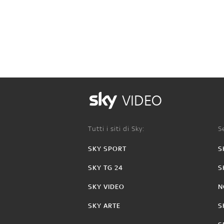
VIDEO
Tutti i siti di Sky:
Se
SKY SPORT
S
SKY TG 24
S
SKY VIDEO
N
SKY ARTE
S