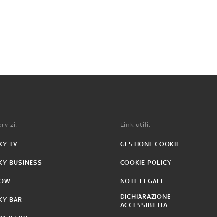
rvizi:
Link utili:
KY TV
GESTIONE COOKIE
KY BUSINESS
COOKIE POLICY
OW
NOTE LEGALI
DICHIARAZIONE
KY BAR
ACCESSIBILITÀ